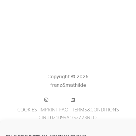
Copyright © 2026
franz&mathilde
COOKIES
IMPRINT
FAQ
TERMS&CONDITIONS
CINIT021099A1G2Z23NLO
We use cookies to optimize our website and our service.